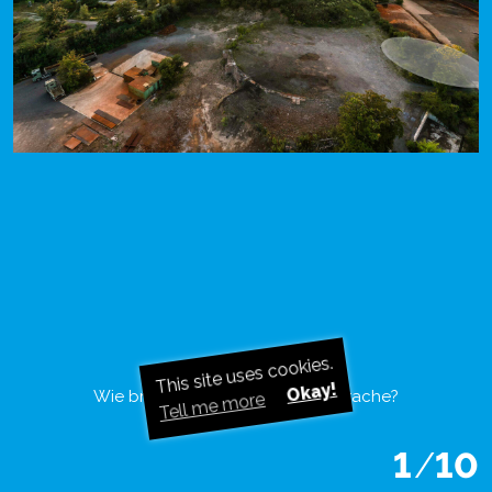
This site uses cookies.
Okay!
Wie bringt man Leben in diese Brache?
Tell me more
1
/
10