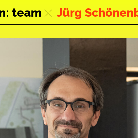
n
team
Jürg Schönen